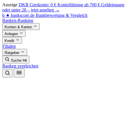
Anzeige
DKB Girokonto: 0 € Kontoführung ab 700 € Geldeingang
oder unter 28 – jetzt ansehen →
b
★
bankscore
.de
Bankbewertung & Vergleich
Banken-Ranking
Konten & Karten
Anlegen
Kredit
Filialen
Ratgeber
Suche
⌘K
Banken vergleichen