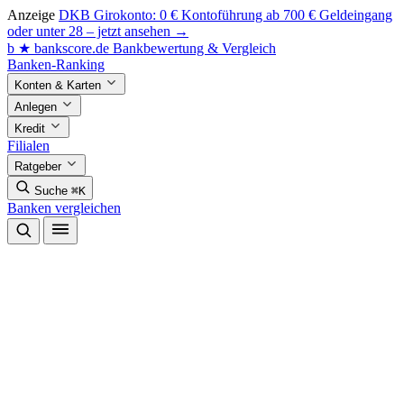
Anzeige
DKB Girokonto: 0 € Kontoführung ab 700 € Geldeingang
oder unter 28 – jetzt ansehen →
b
★
bankscore
.de
Bankbewertung & Vergleich
Banken-Ranking
Konten & Karten
Anlegen
Kredit
Filialen
Ratgeber
Suche
⌘K
Banken vergleichen