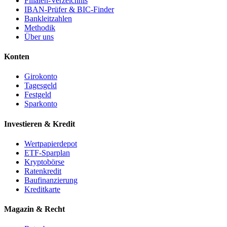
Filialen-Verzeichnis
IBAN-Prüfer & BIC-Finder
Bankleitzahlen
Methodik
Über uns
Konten
Girokonto
Tagesgeld
Festgeld
Sparkonto
Investieren & Kredit
Wertpapierdepot
ETF-Sparplan
Kryptobörse
Ratenkredit
Baufinanzierung
Kreditkarte
Magazin & Recht