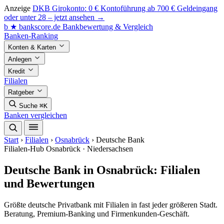
Anzeige
DKB Girokonto: 0 € Kontoführung ab 700 € Geldeingang
oder unter 28 – jetzt ansehen →
b
★
bankscore
.de
Bankbewertung & Vergleich
Banken-Ranking
Konten & Karten
Anlegen
Kredit
Filialen
Ratgeber
Suche
⌘K
Banken vergleichen
Start
›
Filialen
›
Osnabrück
›
Deutsche Bank
Filialen-Hub
Osnabrück · Niedersachsen
Deutsche Bank in Osnabrück: Filialen
und Bewertungen
Größte deutsche Privatbank mit Filialen in fast jeder größeren Stadt.
Beratung, Premium-Banking und Firmenkunden-Geschäft.