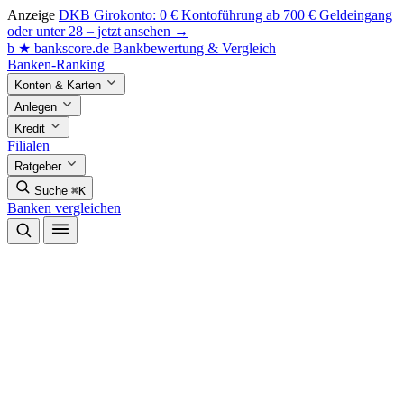
Anzeige
DKB Girokonto: 0 € Kontoführung ab 700 € Geldeingang
oder unter 28 – jetzt ansehen →
b
★
bankscore
.de
Bankbewertung & Vergleich
Banken-Ranking
Konten & Karten
Anlegen
Kredit
Filialen
Ratgeber
Suche
⌘K
Banken vergleichen