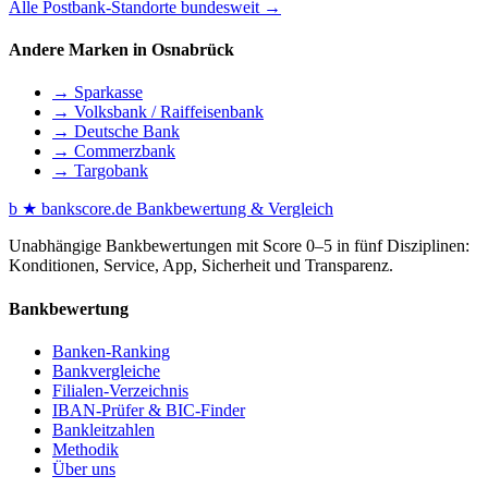
Alle Postbank-Standorte bundesweit →
Andere Marken in Osnabrück
→ Sparkasse
→ Volksbank / Raiffeisenbank
→ Deutsche Bank
→ Commerzbank
→ Targobank
b
★
bankscore
.de
Bankbewertung & Vergleich
Unabhängige Bankbewertungen mit Score 0–5 in fünf Disziplinen:
Konditionen, Service, App, Sicherheit und Transparenz.
Bankbewertung
Banken-Ranking
Bankvergleiche
Filialen-Verzeichnis
IBAN-Prüfer & BIC-Finder
Bankleitzahlen
Methodik
Über uns