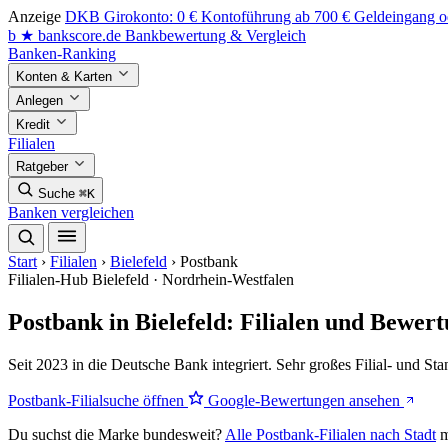
Anzeige
DKB Girokonto: 0 € Kontoführung ab 700 € Geldeingang od
b
★
bankscore
.de
Bankbewertung & Vergleich
Banken-Ranking
Konten & Karten
Anlegen
Kredit
Filialen
Ratgeber
Suche
⌘K
Banken vergleichen
Start
›
Filialen
›
Bielefeld
›
Postbank
Filialen-Hub
Bielefeld · Nordrhein-Westfalen
Postbank in Bielefeld: Filialen und Bewer
Seit 2023 in die Deutsche Bank integriert. Sehr großes Filial- und St
Postbank-Filialsuche öffnen
Google-Bewertungen ansehen
Du suchst die Marke bundesweit?
Alle Postbank-Filialen nach Stadt
m