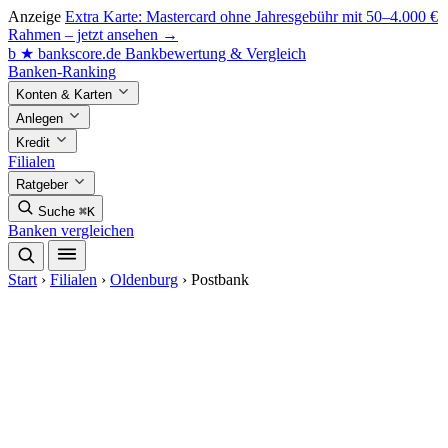
Anzeige
Extra Karte: Mastercard ohne Jahresgebühr mit 50–4.000 €
Rahmen – jetzt ansehen →
b
★
bankscore
.de
Bankbewertung & Vergleich
Banken-Ranking
Konten & Karten
Anlegen
Kredit
Filialen
Ratgeber
Suche
⌘K
Banken vergleichen
Start
›
Filialen
›
Oldenburg
›
Postbank