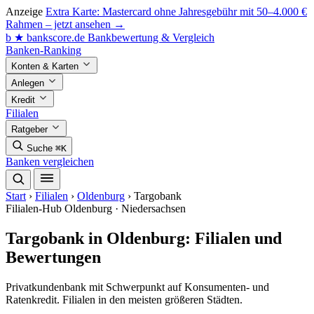
Anzeige
Extra Karte: Mastercard ohne Jahresgebühr mit 50–4.000 €
Rahmen – jetzt ansehen →
b
★
bankscore
.de
Bankbewertung & Vergleich
Banken-Ranking
Konten & Karten
Anlegen
Kredit
Filialen
Ratgeber
Suche
⌘K
Banken vergleichen
Start
›
Filialen
›
Oldenburg
›
Targobank
Filialen-Hub
Oldenburg · Niedersachsen
Targobank in Oldenburg: Filialen und
Bewertungen
Privatkundenbank mit Schwerpunkt auf Konsumenten- und
Ratenkredit. Filialen in den meisten größeren Städten.