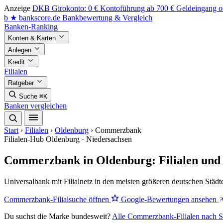
Anzeige
DKB Girokonto: 0 € Kontoführung ab 700 € Geldeingang od
b
★
bankscore
.de
Bankbewertung & Vergleich
Banken-Ranking
Konten & Karten
Anlegen
Kredit
Filialen
Ratgeber
Suche
⌘K
Banken vergleichen
Start
›
Filialen
›
Oldenburg
›
Commerzbank
Filialen-Hub
Oldenburg · Niedersachsen
Commerzbank in Oldenburg: Filialen und
Universalbank mit Filialnetz in den meisten größeren deutschen Städt
Commerzbank-Filialsuche öffnen
Google-Bewertungen ansehen
Du suchst die Marke bundesweit?
Alle Commerzbank-Filialen nach S