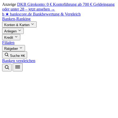
Anzeige
DKB Girokonto: 0 € Kontoführung ab 700 € Geldeingang
oder unter 28 – jetzt ansehen →
b
★
bankscore
.de
Bankbewertung & Vergleich
Banken-Ranking
Konten & Karten
Anlegen
Kredit
Filialen
Ratgeber
Suche
⌘K
Banken vergleichen