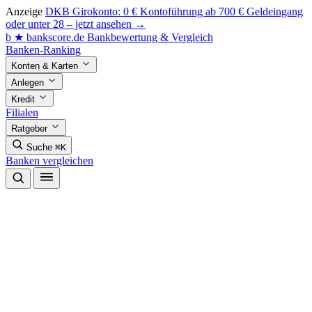
Anzeige
DKB Girokonto: 0 € Kontoführung ab 700 € Geldeingang
oder unter 28 – jetzt ansehen →
b
★
bankscore
.de
Bankbewertung & Vergleich
Banken-Ranking
Konten & Karten
Anlegen
Kredit
Filialen
Ratgeber
Suche
⌘K
Banken vergleichen