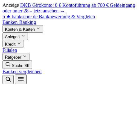
Anzeige
DKB Girokonto: 0 € Kontoführung ab 700 € Geldeingang
oder unter 28 – jetzt ansehen →
b
★
bankscore
.de
Bankbewertung & Vergleich
Banken-Ranking
Konten & Karten
Anlegen
Kredit
Filialen
Ratgeber
Suche
⌘K
Banken vergleichen