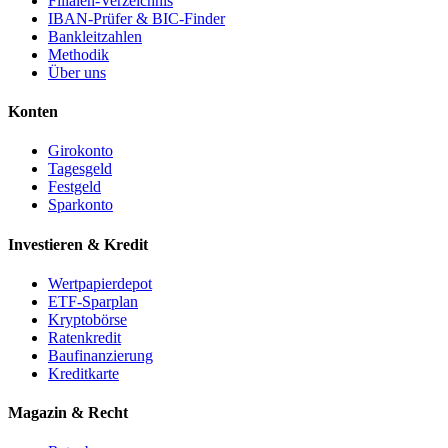
Filialen-Verzeichnis
IBAN-Prüfer & BIC-Finder
Bankleitzahlen
Methodik
Über uns
Konten
Girokonto
Tagesgeld
Festgeld
Sparkonto
Investieren & Kredit
Wertpapierdepot
ETF-Sparplan
Kryptobörse
Ratenkredit
Baufinanzierung
Kreditkarte
Magazin & Recht