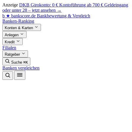
Anzeige
DKB Girokonto: 0 € Kontoführung ab 700 € Geldeingang
oder unter 28 – jetzt ansehen →
b
★
bankscore
.de
Bankbewertung & Vergleich
Banken-Ranking
Konten & Karten
Anlegen
Kredit
Filialen
Ratgeber
Suche
⌘K
Banken vergleichen