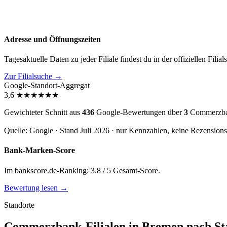
Adresse und Öffnungszeiten
Tagesaktuelle Daten zu jeder Filiale findest du in der offiziellen Filia
Zur Filialsuche →
Google-Standort-Aggregat
3,6
★
★
★
★
★
★
Gewichteter Schnitt aus
436
Google-Bewertungen über
3
Commerzban
Quelle: Google · Stand Juli 2026 · nur Kennzahlen, keine Rezension
Bank-Marken-Score
Im bankscore.de-Ranking: 3.8 / 5 Gesamt-Score.
Bewertung lesen →
Standorte
Commerzbank-Filialen in Bremen nach Sta