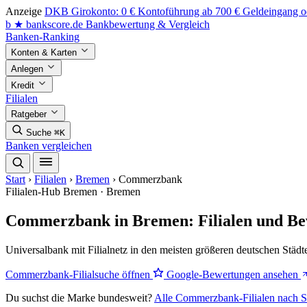
Anzeige
DKB Girokonto: 0 € Kontoführung ab 700 € Geldeingang od
b
★
bankscore
.de
Bankbewertung & Vergleich
Banken-Ranking
Konten & Karten
Anlegen
Kredit
Filialen
Ratgeber
Suche
⌘K
Banken vergleichen
Start
›
Filialen
›
Bremen
›
Commerzbank
Filialen-Hub
Bremen · Bremen
Commerzbank in Bremen: Filialen und B
Universalbank mit Filialnetz in den meisten größeren deutschen Städt
Commerzbank-Filialsuche öffnen
Google-Bewertungen ansehen
Du suchst die Marke bundesweit?
Alle Commerzbank-Filialen nach S