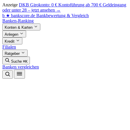
Anzeige
DKB Girokonto: 0 € Kontoführung ab 700 € Geldeingang
oder unter 28 – jetzt ansehen →
b
★
bankscore
.de
Bankbewertung & Vergleich
Banken-Ranking
Konten & Karten
Anlegen
Kredit
Filialen
Ratgeber
Suche
⌘K
Banken vergleichen