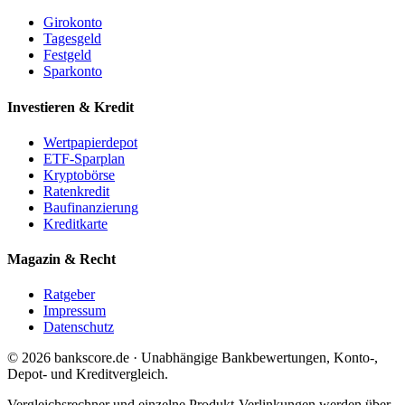
Girokonto
Tagesgeld
Festgeld
Sparkonto
Investieren & Kredit
Wertpapierdepot
ETF-Sparplan
Kryptobörse
Ratenkredit
Baufinanzierung
Kreditkarte
Magazin & Recht
Ratgeber
Impressum
Datenschutz
© 2026 bankscore.de · Unabhängige Bankbewertungen, Konto-,
Depot- und Kreditvergleich.
Vergleichsrechner und einzelne Produkt-Verlinkungen werden über