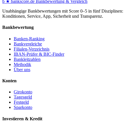
b
★
bankscore
.de
Bankbewertung & Vergleich
Unabhängige Bankbewertungen mit Score 0–5 in fünf Disziplinen:
Konditionen, Service, App, Sicherheit und Transparenz.
Bankbewertung
Banken-Ranking
Bankvergleiche
Filialen-Verzeichnis
IBAN-Prüfer & BIC-Finder
Bankleitzahlen
Methodik
Über uns
Konten
Girokonto
Tagesgeld
Festgeld
Sparkonto
Investieren & Kredit