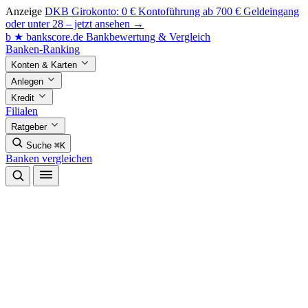
Anzeige
DKB Girokonto: 0 € Kontoführung ab 700 € Geldeingang
oder unter 28 – jetzt ansehen →
b
★
bankscore
.de
Bankbewertung & Vergleich
Banken-Ranking
Konten & Karten
Anlegen
Kredit
Filialen
Ratgeber
Suche
⌘K
Banken vergleichen