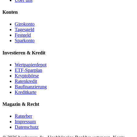
Über uns
Konten
Girokonto
Tagesgeld
Festgeld
Sparkonto
Investieren & Kredit
Wertpapierdepot
ETF-Sparplan
Kryptobörse
Ratenkredit
Baufinanzierung
Kreditkarte
Magazin & Recht
Ratgeber
Impressum
Datenschutz