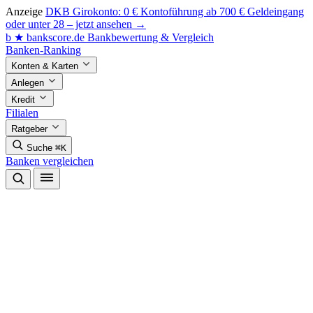
Anzeige
DKB Girokonto: 0 € Kontoführung ab 700 € Geldeingang
oder unter 28 – jetzt ansehen →
b
★
bankscore
.de
Bankbewertung & Vergleich
Banken-Ranking
Konten & Karten
Anlegen
Kredit
Filialen
Ratgeber
Suche
⌘K
Banken vergleichen