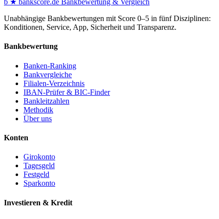
b
★
bankscore
.de
Bankbewertung & Vergleich
Unabhängige Bankbewertungen mit Score 0–5 in fünf Disziplinen:
Konditionen, Service, App, Sicherheit und Transparenz.
Bankbewertung
Banken-Ranking
Bankvergleiche
Filialen-Verzeichnis
IBAN-Prüfer & BIC-Finder
Bankleitzahlen
Methodik
Über uns
Konten
Girokonto
Tagesgeld
Festgeld
Sparkonto
Investieren & Kredit