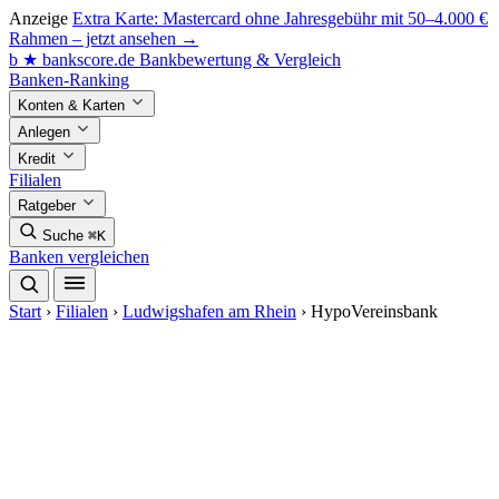
Anzeige
Extra Karte: Mastercard ohne Jahresgebühr mit 50–4.000 €
Rahmen – jetzt ansehen →
b
★
bankscore
.de
Bankbewertung & Vergleich
Banken-Ranking
Konten & Karten
Anlegen
Kredit
Filialen
Ratgeber
Suche
⌘K
Banken vergleichen
Start
›
Filialen
›
Ludwigshafen am Rhein
›
HypoVereinsbank