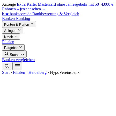
Anzeige
Extra Karte: Mastercard ohne Jahresgebühr mit 50–4.000 €
Rahmen – jetzt ansehen →
b
★
bankscore
.de
Bankbewertung & Vergleich
Banken-Ranking
Konten & Karten
Anlegen
Kredit
Filialen
Ratgeber
Suche
⌘K
Banken vergleichen
Start
›
Filialen
›
Heidelberg
›
HypoVereinsbank