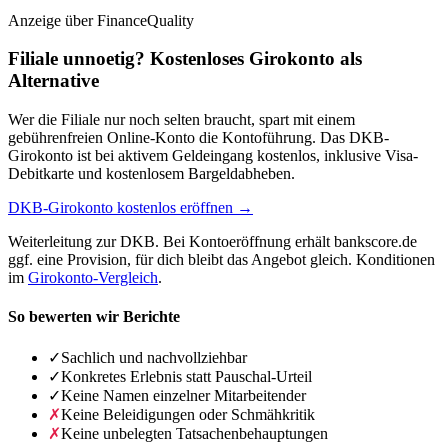
Anzeige
über FinanceQuality
Filiale unnoetig? Kostenloses Girokonto als
Alternative
Wer die Filiale nur noch selten braucht, spart mit einem
gebührenfreien Online-Konto die Kontoführung. Das DKB-
Girokonto ist bei aktivem Geldeingang kostenlos, inklusive Visa-
Debitkarte und kostenlosem Bargeldabheben.
DKB-Girokonto kostenlos eröffnen →
Weiterleitung zur DKB. Bei Kontoeröffnung erhält bankscore.de
ggf. eine Provision, für dich bleibt das Angebot gleich. Konditionen
im
Girokonto-Vergleich
.
So bewerten wir Berichte
✓
Sachlich und nachvollziehbar
✓
Konkretes Erlebnis statt Pauschal-Urteil
✓
Keine Namen einzelner Mitarbeitender
✗
Keine Beleidigungen oder Schmähkritik
✗
Keine unbelegten Tatsachenbehauptungen