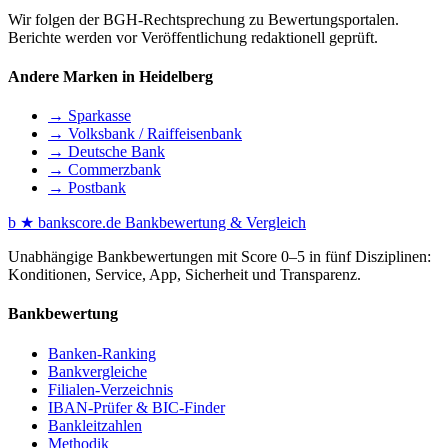
Wir folgen der BGH-Rechtsprechung zu Bewertungsportalen.
Berichte werden vor Veröffentlichung redaktionell geprüft.
Andere Marken in Heidelberg
→ Sparkasse
→ Volksbank / Raiffeisenbank
→ Deutsche Bank
→ Commerzbank
→ Postbank
b
★
bankscore
.de
Bankbewertung & Vergleich
Unabhängige Bankbewertungen mit Score 0–5 in fünf Disziplinen:
Konditionen, Service, App, Sicherheit und Transparenz.
Bankbewertung
Banken-Ranking
Bankvergleiche
Filialen-Verzeichnis
IBAN-Prüfer & BIC-Finder
Bankleitzahlen
Methodik