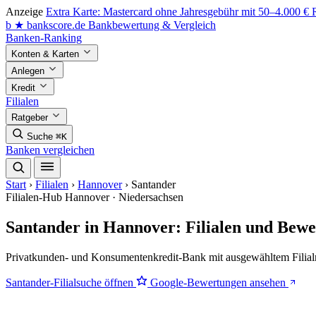
Anzeige
Extra Karte: Mastercard ohne Jahresgebühr mit 50–4.000 €
b
★
bankscore
.de
Bankbewertung & Vergleich
Banken-Ranking
Konten & Karten
Anlegen
Kredit
Filialen
Ratgeber
Suche
⌘K
Banken vergleichen
Start
›
Filialen
›
Hannover
›
Santander
Filialen-Hub
Hannover · Niedersachsen
Santander in Hannover: Filialen und Bew
Privatkunden- und Konsumentenkredit-Bank mit ausgewähltem Filialn
Santander-Filialsuche öffnen
Google-Bewertungen ansehen