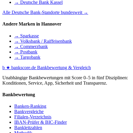
→ Deutsche Bank Kassel
Alle Deutsche Bank-Standorte bundesweit →
Andere Marken in Hannover
→ Sparkasse
→ Volksbank / Raiffeisenbank
→ Commerzbank
→ Postbank
→ Targobank
b
★
bankscore
.de
Bankbewertung & Vergleich
Unabhängige Bankbewertungen mit Score 0–5 in fünf Disziplinen:
Konditionen, Service, App, Sicherheit und Transparenz.
Bankbewertung
Banken-Ranking
Bankvergleiche
Filialen-Verzeichnis
IBAN-Prüfer & BIC-Finder
Bankleitzahlen
Methodik