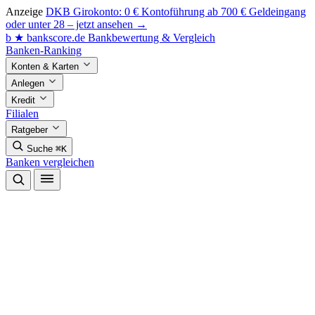
Anzeige
DKB Girokonto: 0 € Kontoführung ab 700 € Geldeingang
oder unter 28 – jetzt ansehen →
b
★
bankscore
.de
Bankbewertung & Vergleich
Banken-Ranking
Konten & Karten
Anlegen
Kredit
Filialen
Ratgeber
Suche
⌘K
Banken vergleichen