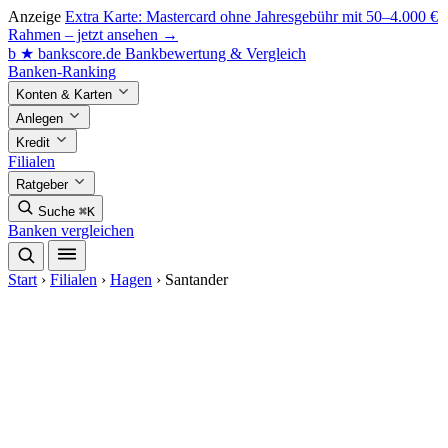
Anzeige
Extra Karte: Mastercard ohne Jahresgebühr mit 50–4.000 €
Rahmen – jetzt ansehen →
b
★
bankscore
.de
Bankbewertung & Vergleich
Banken-Ranking
Konten & Karten
Anlegen
Kredit
Filialen
Ratgeber
Suche
⌘K
Banken vergleichen
Start
›
Filialen
›
Hagen
›
Santander