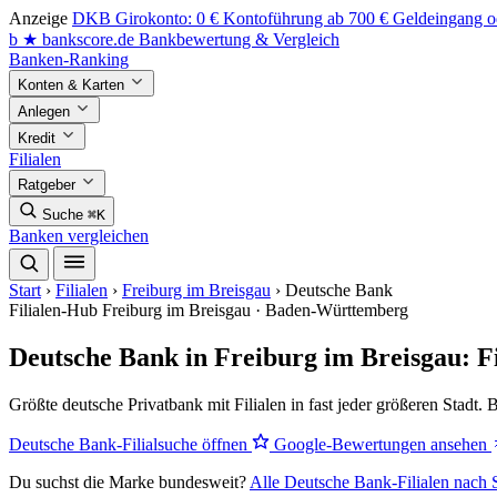
Anzeige
DKB Girokonto: 0 € Kontoführung ab 700 € Geldeingang od
b
★
bankscore
.de
Bankbewertung & Vergleich
Banken-Ranking
Konten & Karten
Anlegen
Kredit
Filialen
Ratgeber
Suche
⌘K
Banken vergleichen
Start
›
Filialen
›
Freiburg im Breisgau
›
Deutsche Bank
Filialen-Hub
Freiburg im Breisgau · Baden-Württemberg
Deutsche Bank in Freiburg im Breisgau: F
Größte deutsche Privatbank mit Filialen in fast jeder größeren Sta
Deutsche Bank-Filialsuche öffnen
Google-Bewertungen ansehen
Du suchst die Marke bundesweit?
Alle Deutsche Bank-Filialen nach 