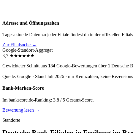
Adresse und Öffnungszeiten
Tagesaktuelle Daten zu jeder Filiale findest du in der offiziellen Filia
Zur Filialsuche →
Google-Standort-Aggregat
3,7
★
★
★
★
★
★
Gewichteter Schnitt aus
134
Google-Bewertungen über
1
Deutsche Ba
Quelle: Google · Stand Juli 2026 · nur Kennzahlen, keine Rezension
Bank-Marken-Score
Im bankscore.de-Ranking: 3.8 / 5 Gesamt-Score.
Bewertung lesen →
Standorte
Deutsche Bank-Filialen in Freiburg im Bre