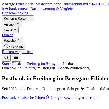
Anzeige
Extra Karte: Mastercard ohne Jahresgebühr mit 50–4.000 €
b
★
bankscore
.de
Bankbewertung & Vergleich
Banken-Ranking
Konten & Karten
Anlegen
Kredit
Filialen
Ratgeber
Suche
⌘K
Banken vergleichen
Start
›
Filialen
›
Freiburg im Breisgau
›
Postbank
Filialen-Hub
Freiburg im Breisgau · Baden-Württemberg
Postbank in Freiburg im Breisgau: Filial
Seit 2023 in die Deutsche Bank integriert. Sehr großes Filial- und St
Postbank-Filialsuche öffnen
Google-Bewertungen ansehen