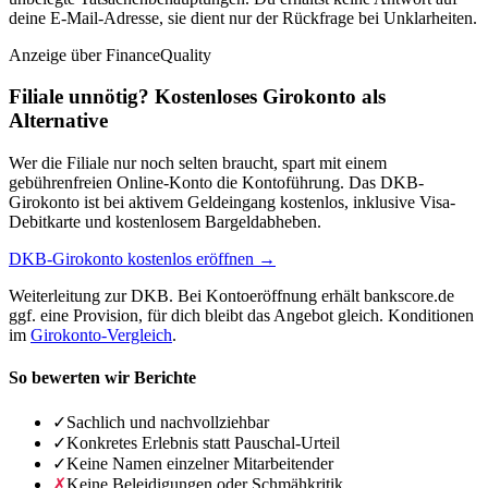
deine E-Mail-Adresse, sie dient nur der Rückfrage bei Unklarheiten.
Anzeige
über FinanceQuality
Filiale unnötig? Kostenloses Girokonto als
Alternative
Wer die Filiale nur noch selten braucht, spart mit einem
gebührenfreien Online-Konto die Kontoführung. Das DKB-
Girokonto ist bei aktivem Geldeingang kostenlos, inklusive Visa-
Debitkarte und kostenlosem Bargeldabheben.
DKB-Girokonto kostenlos eröffnen →
Weiterleitung zur DKB. Bei Kontoeröffnung erhält bankscore.de
ggf. eine Provision, für dich bleibt das Angebot gleich. Konditionen
im
Girokonto-Vergleich
.
So bewerten wir Berichte
✓
Sachlich und nachvollziehbar
✓
Konkretes Erlebnis statt Pauschal-Urteil
✓
Keine Namen einzelner Mitarbeitender
✗
Keine Beleidigungen oder Schmähkritik