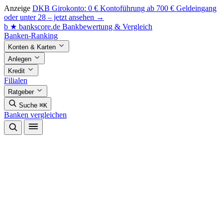
Anzeige
DKB Girokonto: 0 € Kontoführung ab 700 € Geldeingang
oder unter 28 – jetzt ansehen →
b
★
bankscore
.de
Bankbewertung & Vergleich
Banken-Ranking
Konten & Karten
Anlegen
Kredit
Filialen
Ratgeber
Suche
⌘K
Banken vergleichen