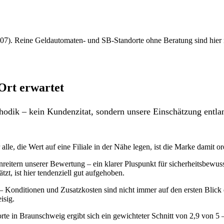
7). Reine Geldautomaten- und SB-Standorte ohne Beratung sind hier nich
Ort erwartet
odik – kein Kundenzitat, sondern unsere Einschätzung entlan
lle, die Wert auf eine Filiale in der Nähe legen, ist die Marke damit or
reitern unserer Bewertung – ein klarer Pluspunkt für sicherheitsbewus
zt, ist hier tendenziell gut aufgehoben.
 Konditionen und Zusatzkosten sind nicht immer auf den ersten Blick er
isig.
te in Braunschweig ergibt sich ein gewichteter Schnitt von 2,9 von 