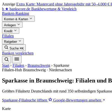
Anzeige
Extra Karte: Mastercard ohne Jahresgebühr mit 50–4.000 €
b
★
bankscore
.de
Bankbewertung & Vergleich
Banken-Ranking
Konten & Karten
Anlegen
Kredit
Filialen
Ratgeber
Suche
⌘K
Banken vergleichen
Start
›
Filialen
›
Braunschweig
›
Sparkasse
Filialen-Hub
Braunschweig · Niedersachsen
Sparkasse in Braunschweig: Filialen und 
Größtes Filialnetz Deutschlands mit rund 350 selbständigen Sparkass
Sparkasse-Filialsuche öffnen
Google-Bewertungen ansehen
Karte