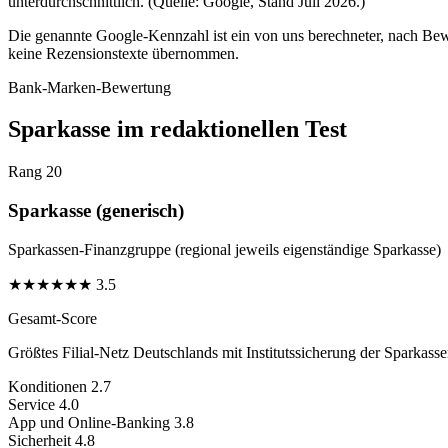
unterdurchschnittlich. (Quelle: Google, Stand Juli 2026.)
Die genannte Google-Kennzahl ist ein von uns berechneter, nach Bewe
keine Rezensionstexte übernommen.
Bank-Marken-Bewertung
Sparkasse im redaktionellen Test
Rang 20
Sparkasse (generisch)
Sparkassen-Finanzgruppe (regional jeweils eigenständige Sparkasse)
★
★
★
★
★
★
3.5
Gesamt-Score
Größtes Filial-Netz Deutschlands mit Institutssicherung der Sparkass
Konditionen
2.7
Service
4.0
App und Online-Banking
3.8
Sicherheit
4.8