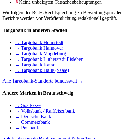
✗
Keine unbelegten Tatsachenbehauptungen
Wir folgen der BGH-Rechtsprechung zu Bewertungsportalen.
Berichte werden vor Veröffentlichung redaktionell geprüft.
Targobank in anderen Städten
→ Targobank Helmstedt
→ Targobank Hannover
→ Targobank Magdeburg
→ Targobank Lutherstadt Eisleben
→ Targobank Kassel
→ Targobank Halle (Saale)
Alle Targobank-Standorte bundesweit →
Andere Marken in Braunschweig
→ Sparkasse
→ Volksbank / Raiffeisenbank
→ Deutsche Bank
→ Commerzbank
→ Postbank
b
★
bankscore
.de
Bankbewertung & Vergleich