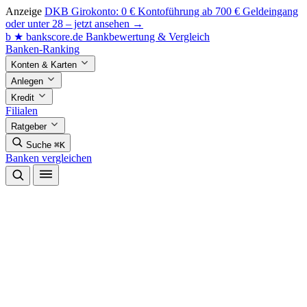
Anzeige
DKB Girokonto: 0 € Kontoführung ab 700 € Geldeingang
oder unter 28 – jetzt ansehen →
b
★
bankscore
.de
Bankbewertung & Vergleich
Banken-Ranking
Konten & Karten
Anlegen
Kredit
Filialen
Ratgeber
Suche
⌘K
Banken vergleichen