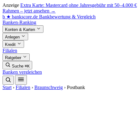
Anzeige
Extra Karte: Mastercard ohne Jahresgebühr mit 50–4.000 €
Rahmen – jetzt ansehen →
b
★
bankscore
.de
Bankbewertung & Vergleich
Banken-Ranking
Konten & Karten
Anlegen
Kredit
Filialen
Ratgeber
Suche
⌘K
Banken vergleichen
Start
›
Filialen
›
Braunschweig
›
Postbank