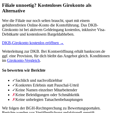
Filiale unnoetig? Kostenloses Girokonto als
Alternative
Wer die Filiale nur noch selten braucht, spart mit einem
gebührenfreien Online-Konto die Kontoführung. Das DKB-
Girokonto ist bei aktivem Geldeingang kostenlos, inklusive Visa-
Debitkarte und kostenlosem Bargeldabheben.
DKB-Girokonto kostenlos eröffnen →
Weiterleitung zur DKB. Bei Kontoeröffnung erhält bankscore.de
ggf. eine Provision, für dich bleibt das Angebot gleich. Konditionen
im
Girokonto-Vergleich
.
So bewerten wir Berichte
✓
Sachlich und nachvollziehbar
✓
Konkretes Erlebnis statt Pauschal-Urteil
✓
Keine Namen einzelner Mitarbeitender
✗
Keine Beleidigungen oder Schmähkritik
✗
Keine unbelegten Tatsachenbehauptungen
Wir folgen der BGH-Rechtsprechung zu Bewertungsportalen.
Berichte werden vor Veröffentlichung redaktionell geprüft.