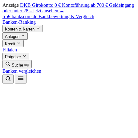
Anzeige
DKB Girokonto: 0 € Kontoführung ab 700 € Geldeingang
oder unter 28 – jetzt ansehen →
b
★
bankscore
.de
Bankbewertung & Vergleich
Banken-Ranking
Konten & Karten
Anlegen
Kredit
Filialen
Ratgeber
Suche
⌘K
Banken vergleichen