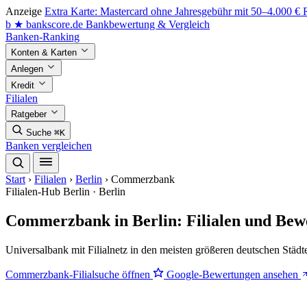
Anzeige
Extra Karte: Mastercard ohne Jahresgebühr mit 50–4.000 €
b
★
bankscore
.de
Bankbewertung & Vergleich
Banken-Ranking
Konten & Karten
Anlegen
Kredit
Filialen
Ratgeber
Suche
⌘K
Banken vergleichen
Start
›
Filialen
›
Berlin
›
Commerzbank
Filialen-Hub
Berlin · Berlin
Commerzbank in Berlin: Filialen und Bew
Universalbank mit Filialnetz in den meisten größeren deutschen Städt
Commerzbank-Filialsuche öffnen
Google-Bewertungen ansehen