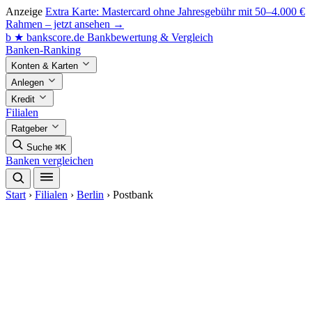
Anzeige
Extra Karte: Mastercard ohne Jahresgebühr mit 50–4.000 €
Rahmen – jetzt ansehen →
b
★
bankscore
.de
Bankbewertung & Vergleich
Banken-Ranking
Konten & Karten
Anlegen
Kredit
Filialen
Ratgeber
Suche
⌘K
Banken vergleichen
Start
›
Filialen
›
Berlin
›
Postbank