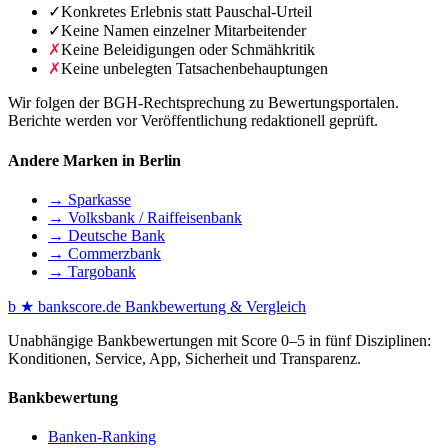
✓
Konkretes Erlebnis statt Pauschal-Urteil
✓
Keine Namen einzelner Mitarbeitender
✗
Keine Beleidigungen oder Schmähkritik
✗
Keine unbelegten Tatsachenbehauptungen
Wir folgen der BGH-Rechtsprechung zu Bewertungsportalen.
Berichte werden vor Veröffentlichung redaktionell geprüft.
Andere Marken in Berlin
→ Sparkasse
→ Volksbank / Raiffeisenbank
→ Deutsche Bank
→ Commerzbank
→ Targobank
b
★
bankscore
.de
Bankbewertung & Vergleich
Unabhängige Bankbewertungen mit Score 0–5 in fünf Disziplinen:
Konditionen, Service, App, Sicherheit und Transparenz.
Bankbewertung
Banken-Ranking