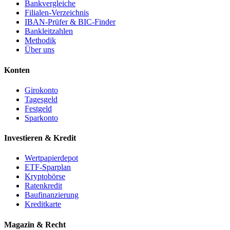
Bankvergleiche
Filialen-Verzeichnis
IBAN-Prüfer & BIC-Finder
Bankleitzahlen
Methodik
Über uns
Konten
Girokonto
Tagesgeld
Festgeld
Sparkonto
Investieren & Kredit
Wertpapierdepot
ETF-Sparplan
Kryptobörse
Ratenkredit
Baufinanzierung
Kreditkarte
Magazin & Recht