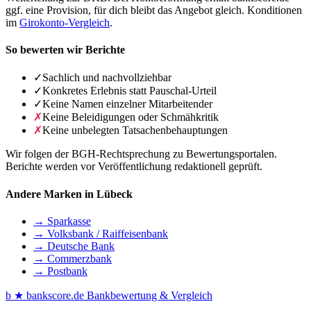
ggf. eine Provision, für dich bleibt das Angebot gleich. Konditionen
im
Girokonto-Vergleich
.
So bewerten wir Berichte
✓
Sachlich und nachvollziehbar
✓
Konkretes Erlebnis statt Pauschal-Urteil
✓
Keine Namen einzelner Mitarbeitender
✗
Keine Beleidigungen oder Schmähkritik
✗
Keine unbelegten Tatsachenbehauptungen
Wir folgen der BGH-Rechtsprechung zu Bewertungsportalen.
Berichte werden vor Veröffentlichung redaktionell geprüft.
Andere Marken in Lübeck
→ Sparkasse
→ Volksbank / Raiffeisenbank
→ Deutsche Bank
→ Commerzbank
→ Postbank
b
★
bankscore
.de
Bankbewertung & Vergleich