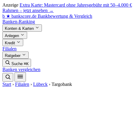
Anzeige
Extra Karte: Mastercard ohne Jahresgebühr mit 50–4.000 €
Rahmen – jetzt ansehen →
b
★
bankscore
.de
Bankbewertung & Vergleich
Banken-Ranking
Konten & Karten
Anlegen
Kredit
Filialen
Ratgeber
Suche
⌘K
Banken vergleichen
Start
›
Filialen
›
Lübeck
›
Targobank