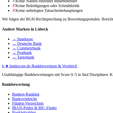
✓
Keine Namen einzelner Mitarbeitender
✗
Keine Beleidigungen oder Schmähkritik
✗
Keine unbelegten Tatsachenbehauptungen
Wir folgen der BGH-Rechtsprechung zu Bewertungsportalen. Berichte 
Andere Marken in Lübeck
→ Sparkasse
→ Deutsche Bank
→ Commerzbank
→ Postbank
→ Targobank
b
★
bankscore
.de
Bankbewertung & Vergleich
Unabhängige Bankbewertungen mit Score 0–5 in fünf Disziplinen: Kon
Bankbewertung
Banken-Ranking
Bankvergleiche
Filialen-Verzeichnis
IBAN-Prüfer & BIC-Finder
Bankleitzahlen