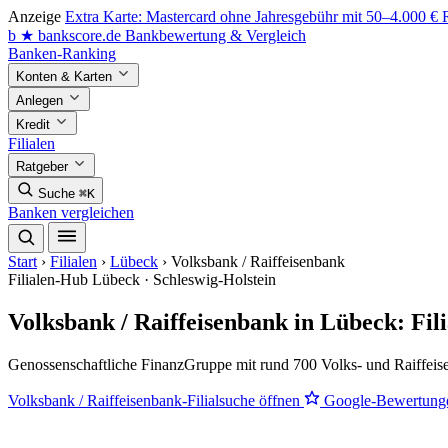
Anzeige
Extra Karte: Mastercard ohne Jahresgebühr mit 50–4.000 €
b
★
bankscore
.de
Bankbewertung & Vergleich
Banken-Ranking
Konten & Karten
Anlegen
Kredit
Filialen
Ratgeber
Suche
⌘K
Banken vergleichen
Start
›
Filialen
›
Lübeck
›
Volksbank / Raiffeisenbank
Filialen-Hub
Lübeck · Schleswig-Holstein
Volksbank / Raiffeisenbank in Lübeck: Fi
Genossenschaftliche FinanzGruppe mit rund 700 Volks- und Raiffeis
Volksbank / Raiffeisenbank-Filialsuche öffnen
Google-Bewertung