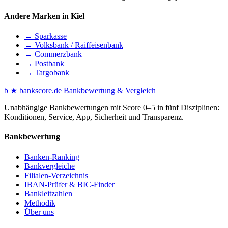
Andere Marken in Kiel
→ Sparkasse
→ Volksbank / Raiffeisenbank
→ Commerzbank
→ Postbank
→ Targobank
b
★
bankscore
.de
Bankbewertung & Vergleich
Unabhängige Bankbewertungen mit Score 0–5 in fünf Disziplinen:
Konditionen, Service, App, Sicherheit und Transparenz.
Bankbewertung
Banken-Ranking
Bankvergleiche
Filialen-Verzeichnis
IBAN-Prüfer & BIC-Finder
Bankleitzahlen
Methodik
Über uns