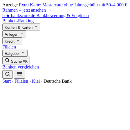
Anzeige
Extra Karte: Mastercard ohne Jahresgebühr mit 50–4.000 €
Rahmen – jetzt ansehen →
b
★
bankscore
.de
Bankbewertung & Vergleich
Banken-Ranking
Konten & Karten
Anlegen
Kredit
Filialen
Ratgeber
Suche
⌘K
Banken vergleichen
Start
›
Filialen
›
Kiel
›
Deutsche Bank