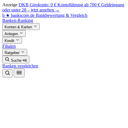
Anzeige
DKB Girokonto: 0 € Kontoführung ab 700 € Geldeingang
oder unter 28 – jetzt ansehen →
b
★
bankscore
.de
Bankbewertung & Vergleich
Banken-Ranking
Konten & Karten
Anlegen
Kredit
Filialen
Ratgeber
Suche
⌘K
Banken vergleichen