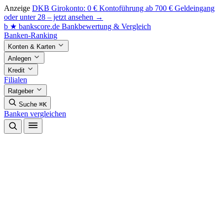
Anzeige
DKB Girokonto: 0 € Kontoführung ab 700 € Geldeingang
oder unter 28 – jetzt ansehen →
b
★
bankscore
.de
Bankbewertung & Vergleich
Banken-Ranking
Konten & Karten
Anlegen
Kredit
Filialen
Ratgeber
Suche
⌘K
Banken vergleichen