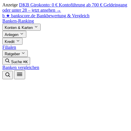
Anzeige
DKB Girokonto: 0 € Kontoführung ab 700 € Geldeingang
oder unter 28 – jetzt ansehen →
b
★
bankscore
.de
Bankbewertung & Vergleich
Banken-Ranking
Konten & Karten
Anlegen
Kredit
Filialen
Ratgeber
Suche
⌘K
Banken vergleichen