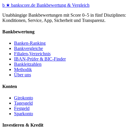
b
★
bankscore
.de
Bankbewertung & Vergleich
Unabhängige Bankbewertungen mit Score 0–5 in fünf Disziplinen:
Konditionen, Service, App, Sicherheit und Transparenz.
Bankbewertung
Banken-Ranking
Bankvergleiche
Filialen-Verzeichnis
IBAN-Prüfer & BIC-Finder
Bankleitzahlen
Methodik
Über uns
Konten
Girokonto
Tagesgeld
Festgeld
Sparkonto
Investieren & Kredit