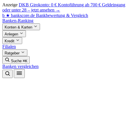
Anzeige
DKB Girokonto: 0 € Kontoführung ab 700 € Geldeingang
oder unter 28 – jetzt ansehen →
b
★
bankscore
.de
Bankbewertung & Vergleich
Banken-Ranking
Konten & Karten
Anlegen
Kredit
Filialen
Ratgeber
Suche
⌘K
Banken vergleichen