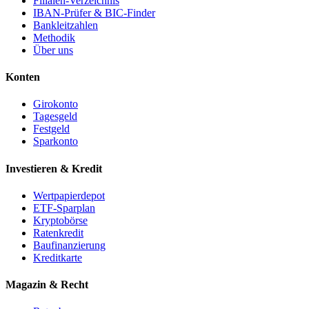
Filialen-Verzeichnis
IBAN-Prüfer & BIC-Finder
Bankleitzahlen
Methodik
Über uns
Konten
Girokonto
Tagesgeld
Festgeld
Sparkonto
Investieren & Kredit
Wertpapierdepot
ETF-Sparplan
Kryptobörse
Ratenkredit
Baufinanzierung
Kreditkarte
Magazin & Recht