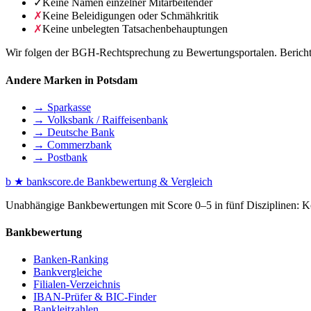
✓
Keine Namen einzelner Mitarbeitender
✗
Keine Beleidigungen oder Schmähkritik
✗
Keine unbelegten Tatsachenbehauptungen
Wir folgen der BGH-Rechtsprechung zu Bewertungsportalen. Berichte 
Andere Marken in Potsdam
→ Sparkasse
→ Volksbank / Raiffeisenbank
→ Deutsche Bank
→ Commerzbank
→ Postbank
b
★
bankscore
.de
Bankbewertung & Vergleich
Unabhängige Bankbewertungen mit Score 0–5 in fünf Disziplinen: Kon
Bankbewertung
Banken-Ranking
Bankvergleiche
Filialen-Verzeichnis
IBAN-Prüfer & BIC-Finder
Bankleitzahlen