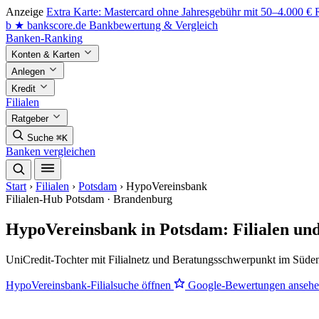
Anzeige
Extra Karte: Mastercard ohne Jahresgebühr mit 50–4.000 €
b
★
bankscore
.de
Bankbewertung & Vergleich
Banken-Ranking
Konten & Karten
Anlegen
Kredit
Filialen
Ratgeber
Suche
⌘K
Banken vergleichen
Start
›
Filialen
›
Potsdam
›
HypoVereinsbank
Filialen-Hub
Potsdam · Brandenburg
HypoVereinsbank in Potsdam: Filialen un
UniCredit-Tochter mit Filialnetz und Beratungsschwerpunkt im Süde
HypoVereinsbank-Filialsuche öffnen
Google-Bewertungen anseh