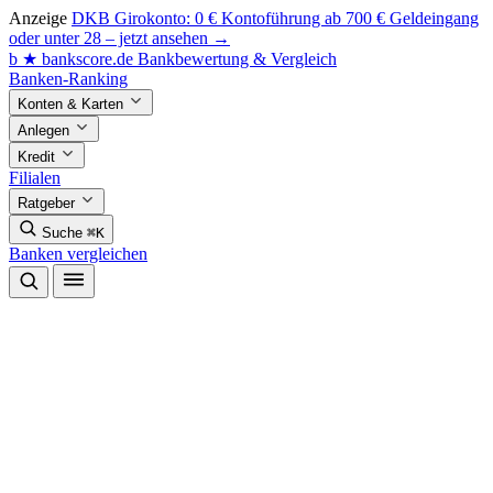
Anzeige
DKB Girokonto: 0 € Kontoführung ab 700 € Geldeingang
oder unter 28 – jetzt ansehen →
b
★
bankscore
.de
Bankbewertung & Vergleich
Banken-Ranking
Konten & Karten
Anlegen
Kredit
Filialen
Ratgeber
Suche
⌘K
Banken vergleichen