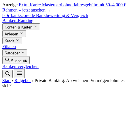
Anzeige
Extra Karte: Mastercard ohne Jahresgebühr mit 50–4.000 €
Rahmen – jetzt ansehen →
b
★
bankscore
.de
Bankbewertung & Vergleich
Banken-Ranking
Konten & Karten
Anlegen
Kredit
Filialen
Ratgeber
Suche
⌘K
Banken vergleichen
Start
›
Ratgeber
›
Private Banking: Ab welchem Vermögen lohnt es
sich?